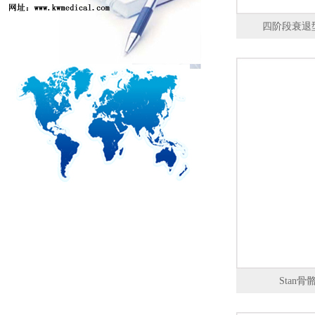
四阶段衰退型腰
Stan骨